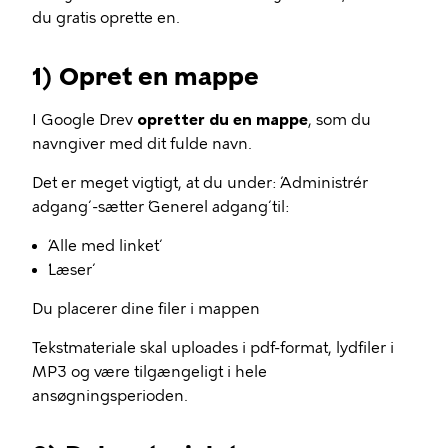
du gratis oprette en.
1) Opret en mappe
I Google Drev
opretter du en mappe
, som du
navngiver med dit fulde navn.
Det er meget vigtigt, at du under: ´Administrér
adgang´ -sætter ´Generel adgang´ til:
´Alle med linket´
´Læser´
Du placerer dine filer i mappen
Tekstmateriale skal uploades i pdf-format, lydfiler i
MP3 og være tilgængeligt i hele
ansøgningsperioden.