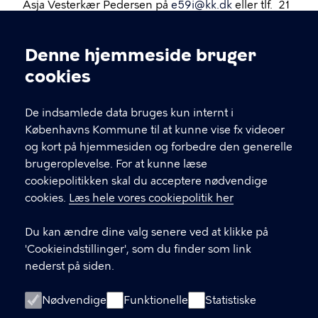
Asja Vesterkær Pedersen på
e59i@kk.dk
eller tlf. 21
49 93 56.
Denne hjemmeside bruger
Cookieindstillinger
cookies
De indsamlede data bruges kun internt i
Københavns Kommune til at kunne vise fx videoer
MGK Hovedstaden
og kort på hjemmesiden og forbedre den generelle
brugeroplevelse. For at kunne læse
MGK Hovedstaden underviser på tre skoler:
cookiepolitikken skal du acceptere nødvendige
Københavns Kommunes Musikskole
cookies.
Læs hele vores cookiepolitik her
Musikhøjskolen, Frederiksberg
Helsingør Musikskole
Du kan ændre dine valg senere ved at klikke på
'Cookieindstillinger', som du finder som link
nederst på siden.
LINKS
Nødvendige
Funktionelle
Statistiske
Kontakt MGK Hovedstaden